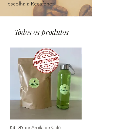
escolha a Recafenet!
Todos os produtos
Top
Kit DIY de Argila de Café
Vasos de Café