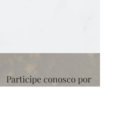
Participe conosco por
um futuro melhor!
Se ecossistemas circulares de café
forem estabelecidos em cada região e