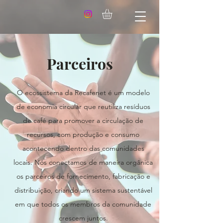
Parceiros
O ecossistema da Recafenet é um modelo
de economia circular que reutiliza resíduos
de café para promover a circulação de
recursos, com produção e consumo
acontecendo dentro das comunidades
locais. Nós conectamos de maneira orgânica
os parceiros de fornecimento, fabricação e
distribuição, criando um sistema sustentável
em que todos os membros da comunidade
crescem juntos.